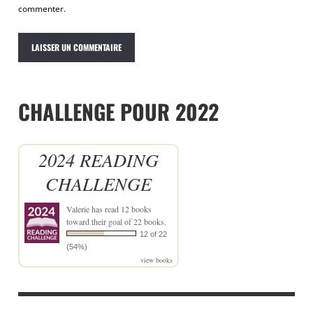
commenter.
CHALLENGE POUR 2022
2024 READING
CHALLENGE
Valerie
has read 12 books
toward their goal of 22 books.
12 of 22
(54%)
view books