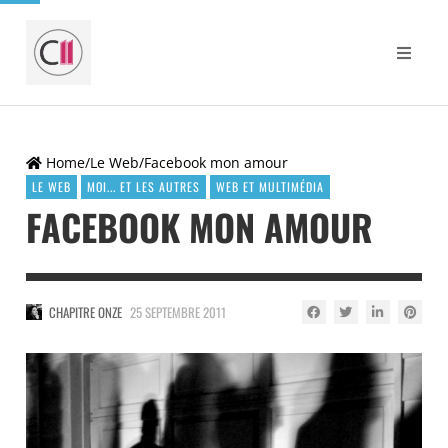
Home
/
Le Web
/
Facebook mon amour
LE WEB
MOI... ET LES AUTRES
WEB ET MULTIMÉDIA
FACEBOOK MON AMOUR
CHAPITRE ONZE
25 SEPTEMBRE 2011