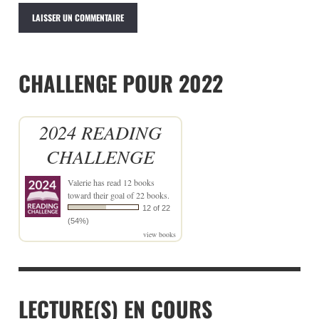
CHALLENGE POUR 2022
2024 READING
CHALLENGE
Valerie
has read 12 books
toward their goal of 22 books.
12 of 22
(54%)
view books
LECTURE(S) EN COURS