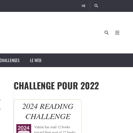
CHALLENGES
LE WEB
CHALLENGE POUR 2022
E
2024 READING
CHALLENGE
Valerie
has read 12 books
toward their goal of 22 books.