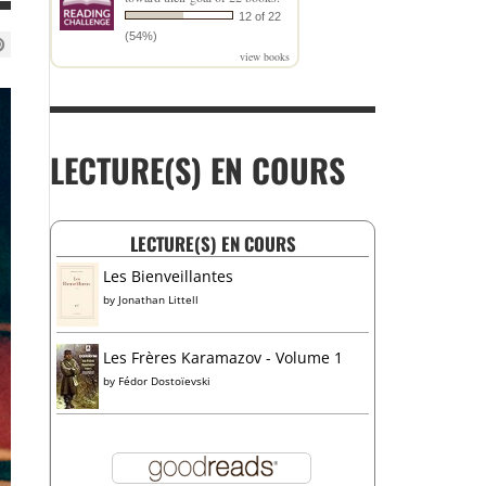
12 of 22
(54%)
view books
LECTURE(S) EN COURS
LECTURE(S) EN COURS
Les Bienveillantes
by
Jonathan Littell
Les Frères Karamazov - Volume 1
by
Fédor Dostoïevski