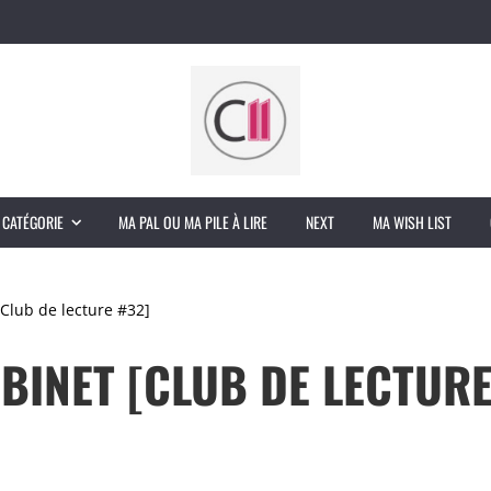
 CATÉGORIE
MA PAL OU MA PILE À LIRE
NEXT
MA WISH LIST
Club de lecture #32]
BINET [CLUB DE LECTUR