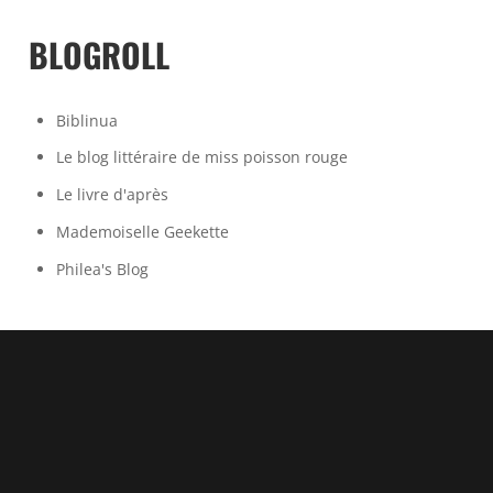
BLOGROLL
Biblinua
Le blog littéraire de miss poisson rouge
Le livre d'après
Mademoiselle Geekette
Philea's Blog