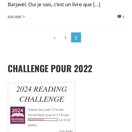
Barjavel. Oui je sais, c’est un livre que […]
READ MORE
9
«
1
2
CHALLENGE POUR 2022
2024 READING
CHALLENGE
Valerie
has read 12 books
toward their goal of 22 books.
12 of 22
(54%)
view books